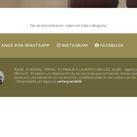
No se encontraron viajes en esta categoría.
ANOS POR WHATSAPP
INSTAGRAM
FACEBOOK
©2026 . © ANIMAL TRAVEL TU PASAJE A LA AVENTURA (LEG. 16.226) - Agencia de
Oficina 6 - El precio y/o reservación de los servicios que componen el tour qu
produzca una alteración en los servicios, modificaciones en los costos o en los
- Desarrollado por Agencia
vertegrande