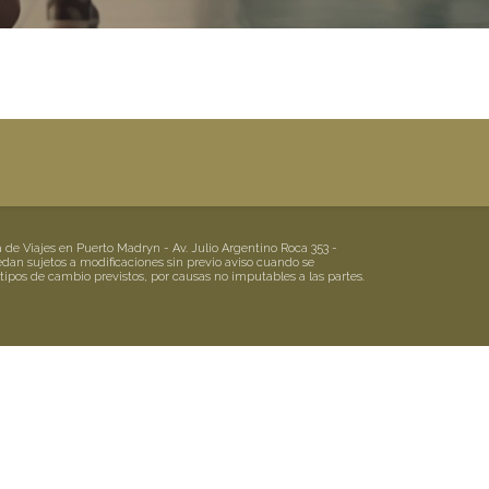
 Viajes en Puerto Madryn - Av. Julio Argentino Roca 353 -
edan sujetos a modificaciones sin previo aviso cuando se
 tipos de cambio previstos, por causas no imputables a las partes.