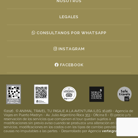
NOSOTROS
LEGALES
CONSULTANOS POR WHATSAPP
INSTAGRAM
FACEBOOK
©2026 . © ANIMAL TRAVEL TU PASAJE A LA AVENTURA (LEG. 16.226) - Agencia de
Viajes en Puerto Madryn - Av. Julio Argentino Roca 353 - Oficina 6 - El precio y/o
reservación de los servicios que componen el tour quedan sujetos a
modificaciones sin previo aviso cuando se produzca una alteración en los
servicios, modificaciones en los costos o en los tipos de cambio previstos, por
causas no imputables a las partes. - Desarrollado por Agencia
vertegrande