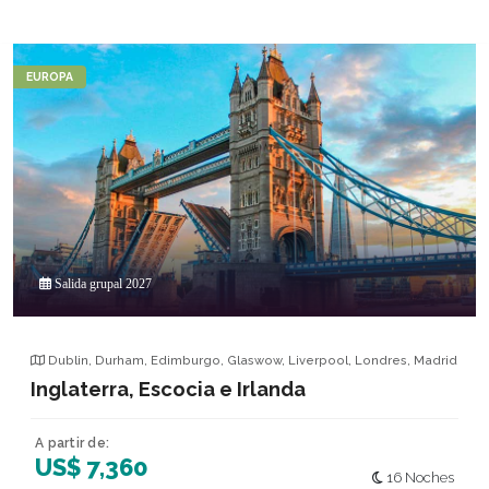
EUROPA
Salida grupal 2027
Dublin
,
Durham
,
Edimburgo
,
Glaswow
,
Liverpool
,
Londres
,
Madrid
Inglaterra, Escocia e Irlanda
A partir de:
US$ 7,360
16 Noches